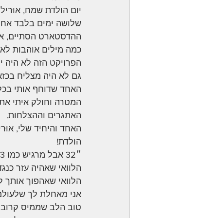
יום הולדת שמח, אוּרילה
שלושה ימים בלבד אחר
ההדסטארט הסתיים, אנ
כמה מילים אוהבות לאח
הפרויקט הזה לא היה יו
גם לא היה מצליח בכזא
האחד שדוחף אותי בכל
המטרה וחולק איתי את 
האתגרים וההצלחות. 
האחד והיחיד שלי, אוּרי,
הולדת!
״32 אבל מרגיש כמו 23,״ לדבריו.
הלוואי שאהיה עזר כנגד
הלוואי שאהפוך אותך ל
אני מאחלת לך שלעולם 
טוב הלב שממיס קרובים