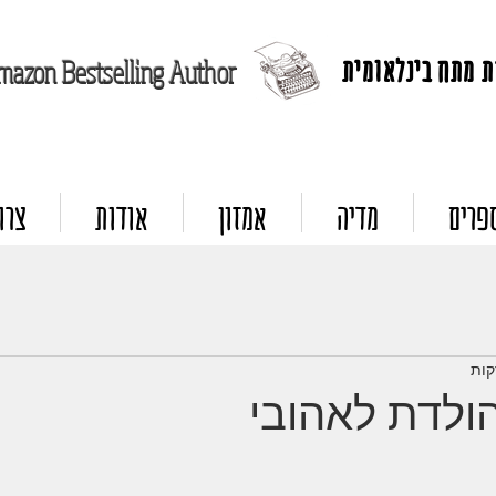
 מתח בינלאומית
mazon Bestselling Author
פרים
מדיה
אמזון
אודות
צרו
הולדת לאהובי