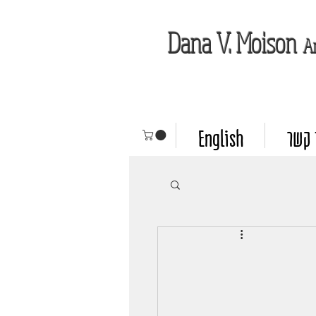
Dana V. Moison
A
 קשר
English