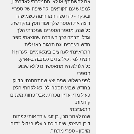
אם להשתתף או לא. התמכרתי לאדרנלין, 
למפגש עם הקוראים, לחשיפה של ספריי 
ובעיקר - להרגשה המדהימה כשמישהו 
רוצה את הספר שלך ועוד חפץ בהקדשה.
כל שנה, מספר הספרים שמכרתי הלך 
וגדל. תרמה לכך העובדה שהוצאתי ספר 
חדש בעברית וגם תרגום באנגלית. 
התראיינתי לערוצים בינלאומיים, לערוץ 11 
המיתולוגי, לגל"צ וגם לכתבה ב-ynet.
כל אלו לא היו מתאפשרים לולא שבוע 
הספר!
לפני כשלוש שנים יצא שהתחתנתי בדיוק 
בחודש שבוע הספר ולכן לא לקחתי חלק 
פעיל מדי. עדיין מכרתי, אבל פחות משנים 
קודמות.
התאכזבתי. 
שנה לאחר מכן, בן זוגי עודד אותי לפתוח 
דוכן בעצמי, שיהיה כתוב עליו בגדול ״דנה 
מויסון - ספרי מתח״.