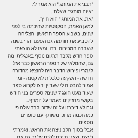
"תבני את המותג," הוא אמר לי.
"איזה מותג?" שאלתי.
"את. את המותג," הוא חייך.
למען האמת, הסקפטיות שהיכתה בי לפני 
שנים, בשבוע הספר הראשון, הצליחה 
להטביע את חותמה גם הפעם. הרי בשנה 
שעברה המכירות ירדו, ומאז לא הוצאתי 
ספר חדש מלבד תרגום נוסף באנגלית. מה 
גם, שהמלאי של הספר הראשון כבר אזל 
לגמרי ופירוש הדבר היה להוציא מהדורה 
חדשה - השקעה כלכלית לא קטנה - ומי 
אמור להבטיח לי שעדיין ירצו לקרוא ספר 
שעוד מעט חוגג 7 שנים? ספרים בני חודש 
בקושי מחזיקים מעמד על המדף...
וגם לא דיברנו על זה שדוכן לבד עולה פי 
כמה וכמה מדוכן משותף עם סופרים 
נוספים. 
אבל בסוף הלב ניצח את הראש, ואמרתי 
לעצמי שאני חייבת ללכת על זה גם אם 