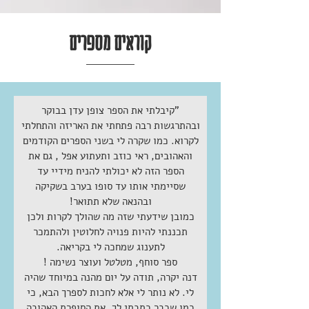
קוראים מספרים
"קיבלתי את הספר צופן עדן בבוקר
ובהתרגשות רבה פתחתי את האריזה והתחלתי
לקרוא. כמו שקרה לי בשני הספרים הקודמים
והאהובים, ראי כוזב ותעתוע אפל , גם את
הספר הזה לא יכולתי להניח מידיי עד
שסיימתי אותו עד סופו בערב בשקיקה
ובהנאה שלא תתואר!
כמובן שידעתי שזה מה שהולך לקרות ולכן
תכננתי להיות פנויה לחלוטין ולהתמכר
לתענוג שמחכה לי בקריאה.
ספר סוחף, מטלטל ועוצר נשימה !
דנה יקרה, תודה על יום מהנה במיוחד שהיה
לי. לא נותר לי אלא לחכות לספרך הבא, כי
כמו שכבר כתבתי לך, את הסופרת האהובה