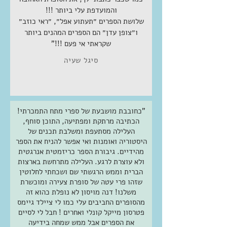
והמועדפת עלי ביותר !!!
שלושת הספרים ״תעתוע אפל״, ״ראי כוזב״
ו״צופן עדן״ הם הספרים המהנים ביותר
שקראתי אי פעם !!!"
סיגל שעיה
"כחובבת מושבעת של ספרי מתח התמכרתי!
הכתיבה מרתקת ומפתיעה, התוכן סוחף,
העלילה מסתעפת ומשלבת תכנים של
היסטוריה ואומנות ואי אפשר להניח את הספר
מהידיים. גיבורת הספר כריזמטית אנרגטית
ולא עוצרת לרגע. העלילה מתרחשת בארצות
הברית וממש הרגשתי שם ושכחתי לחלוטין
שזהו פרי עטה של סופרת צעירה ומוכשרת
משלנו! דנה מויסון לא נופלת כהוא זה
מהסופרים החביבים עלי כמו לי ציילד גיימס
פטרסון מייקל קונלי ואחרים ! חבל לי לסיים
את הספרים אבל ממש שמחה בידיעה