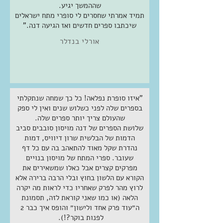
שההמשך יגיע.
תמיד אמרתי שחסרים לי סופרי מתח ישראלים
שיכתבו ספרים חדשים ואז הגיעה דנה."
אורלי בנדלר
"איזו סופרת נפלאה! כל כך שמחה שנתקלתי
בספרים שלה לפני כשלוש שנים ואין לי ספק
שהעולם צריך יותר ספרים שלה.
שלושת הספרים של דנה מויסון סובבים סביב
הדמות של הבלשית שרון דיוויס, דמות
נהדרת שקל מאוד להתאהב בה עם כל דף
שעובר. ספרי המתח של מויסון בנויים
מפרקים קצרים אבל כאלו שמשאירים את
הקורא עם הלשון בחוץ ובלי הרבה ברירה אלא
לרוץ מהר לפרק שאחריו כדי לראות מה יקרה
הלאה (או כמו שאני קוראת לזה, תסמונת
ה״עוד פרק אחד ולישון״ והופס איך כבר 2
לפנות בוקר?!).