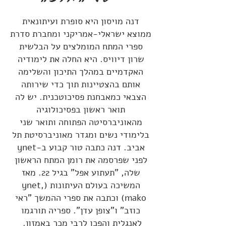
דנה מויסון היא סופרת ועיתונאית
ממוצא ישראלי-אמריקני ומחברת סדרת
ספרי המתח המומלצים על הבלשית
שרון דיוויס. היא החלה את לימודיה
האקדמיים במהלך התיכון והשלימה
אותם בהצטיינות תוך כדי שירותה
הצבאי כמאבחנת פסיכוטכנית. יש לה
תואר ראשון בפסיכולוגיה
מהאוניברסיטה הפתוחה ותואר שני
בלימודי נשים ומגדר מאוניברסיטת תל
אביב. דנה כתבה טור קבוע ב-ynet
לפני שפרסמה את רומן המתח הראשון
שלה, "תעתוע אפל" בגיל 22. מאז
המשיכה בעולם העיתונות (ynet,
mako) וכתבה את ספרי ההמשך "ראי
כוזב" ו"צופן עדן". ספריה תורגמו
לאנגלית והפכו לרבי מכר באמזון.