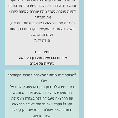
והמעניינת. ההרצאה שבה סיפרת כיצד הפכת
להיות סופרת ספרי מתח עוררה כמיהה לקרוא
את ספרייך.
העברת את ההרצאה בצורה קולחת וחיננית,
והשאירה אותנו המקשיבים,במתח רב, מתח
Order Now
נעים ומחשמל.
תודה לך."
סימה רביד
אורחת בהרצאת מועדון הקריאה
עיריית תל אביב
"הבוקר דנה מויסון התארחה במרכז הקהילתי
שלנו.
דנה סיפרה לנו בחן רב, בהרצאה קולחת על
החיפוש שלה לאורך שנים אחרי אחותה.
את ההרצאה מעבירה דנה בצורה מעניינת
מאוד! הקהל ישב מרותק לאורך ההרצאה
ובסופה שאל שאלות רבות שגם הן קיבלו
מענה מרגש.