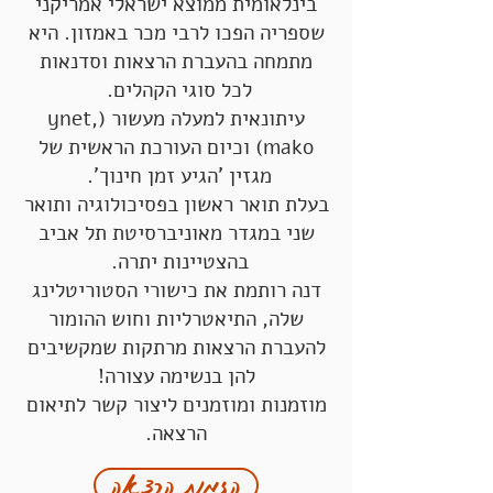
בינלאומית ממוצא ישראלי אמריקני
שספריה הפכו לרבי מכר באמזון. היא
מתמחה בהעברת הרצאות וסדנאות
לכל סוגי הקהלים.
עיתונאית למעלה מעשור (ynet,
mako) וכיום העורכת הראשית של
מגזין 'הגיע זמן חינוך'.
בעלת תואר ראשון בפסיכולוגיה ותואר
שני במגדר מאוניברסיטת תל אביב
בהצטיינות יתרה.
דנה רותמת את כישורי הסטוריטלינג
שלה, התיאטרליות וחוש ההומור
להעברת הרצאות מרתקות שמקשיבים
להן בנשימה עצורה!
מוזמנות ומוזמנים ליצור קשר לתיאום
הרצאה.
הזמנת הרצאה