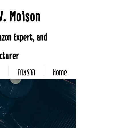
V. Moison
azon
Expert
, and
cturer
הרצאות
Home