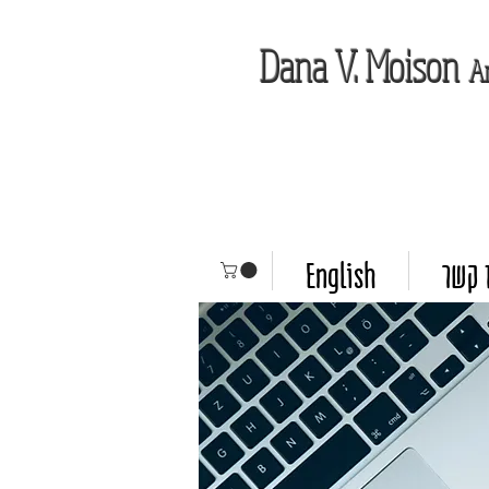
Dana V. Moison
A
English
 קשר