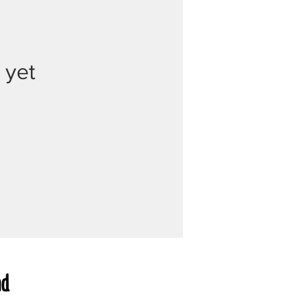
 yet
nd